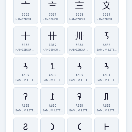
〦
〧
〨
〩
3026
3027
3028
3029
HANGZHOU NUME…
HANGZHOU NUME…
HANGZHOU NUME…
HANGZHOU NUME…
〸
〹
〺
ꛦ
3038
3039
303A
A6E6
HANGZHOU NUME…
HANGZHOU NUME…
HANGZHOU NUME…
BAMUM LETTER …
ꛧ
ꛨ
ꛩ
ꛪ
A6E7
A6E8
A6E9
A6EA
BAMUM LETTER …
BAMUM LETTER …
BAMUM LETTER …
BAMUM LETTER …
ꛫ
ꛬ
ꛭ
ꛮ
A6EB
A6EC
A6ED
A6EE
BAMUM LETTER …
BAMUM LETTER …
BAMUM LETTER …
BAMUM LETTER …
ꛯ
𐅀
𐅁
𐅂