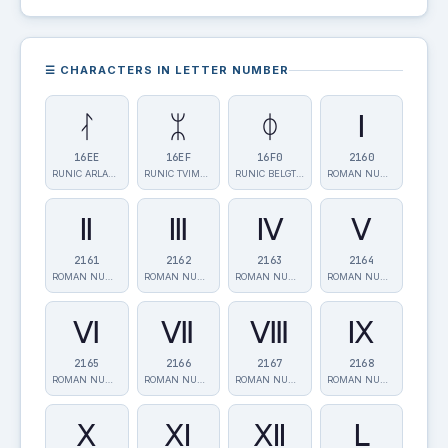
☰ CHARACTERS IN LETTER NUMBER
ᛮ
ᛯ
ᛰ
Ⅰ
16EE
16EF
16F0
2160
RUNIC ARLAUG …
RUNIC TVIMADU…
RUNIC BELGTHO…
ROMAN NUMERAL…
Ⅱ
Ⅲ
Ⅳ
Ⅴ
2161
2162
2163
2164
ROMAN NUMERAL…
ROMAN NUMERAL…
ROMAN NUMERAL…
ROMAN NUMERAL…
Ⅵ
Ⅶ
Ⅷ
Ⅸ
2165
2166
2167
2168
ROMAN NUMERAL…
ROMAN NUMERAL…
ROMAN NUMERAL…
ROMAN NUMERAL…
Ⅹ
Ⅺ
Ⅻ
Ⅼ