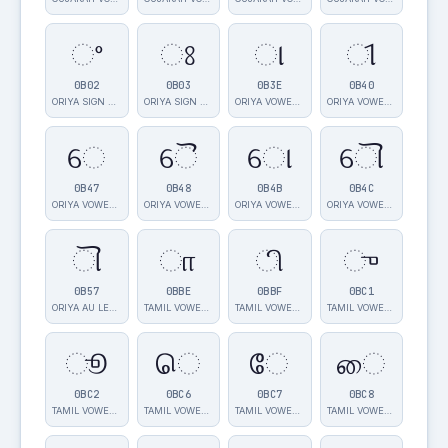
ଂ
ଃ
ା
ୀ
0B02
0B03
0B3E
0B40
ORIYA SIGN AN…
ORIYA SIGN VI…
ORIYA VOWEL S…
ORIYA VOWEL S…
େ
ୈ
ୋ
ୌ
0B47
0B48
0B4B
0B4C
ORIYA VOWEL S…
ORIYA VOWEL S…
ORIYA VOWEL S…
ORIYA VOWEL S…
ୗ
ா
ி
ு
0B57
0BBE
0BBF
0BC1
ORIYA AU LENG…
TAMIL VOWEL S…
TAMIL VOWEL S…
TAMIL VOWEL S…
ூ
ெ
ே
ை
0BC2
0BC6
0BC7
0BC8
TAMIL VOWEL S…
TAMIL VOWEL S…
TAMIL VOWEL S…
TAMIL VOWEL S…