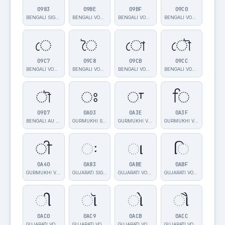
0983
09BE
09BF
09C0
BENGALI SIGN …
BENGALI VOWEL…
BENGALI VOWEL…
BENGALI VOWEL…
ে
ৈ
ো
ৌ
09C7
09C8
09CB
09CC
BENGALI VOWEL…
BENGALI VOWEL…
BENGALI VOWEL…
BENGALI VOWEL…
ৗ
ਃ
ਾ
ਿ
09D7
0A03
0A3E
0A3F
BENGALI AU LE…
GURMUKHI SIGN…
GURMUKHI VOWE…
GURMUKHI VOWE…
ੀ
ઃ
ા
િ
0A40
0A83
0ABE
0ABF
GURMUKHI VOWE…
GUJARATI SIGN…
GUJARATI VOWE…
GUJARATI VOWE…
ી
ૉ
ો
ૌ
0AC0
0AC9
0ACB
0ACC
GUJARATI VOWE…
GUJARATI VOWE…
GUJARATI VOWE…
GUJARATI VOWE…