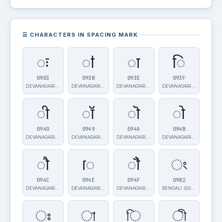
☰ CHARACTERS IN SPACING MARK
ः
ऻ
ा
ि
0903
093B
093E
093F
DEVANAGARI SI…
DEVANAGARI VO…
DEVANAGARI VO…
DEVANAGARI VO…
ी
ॉ
ॊ
ो
0940
0949
094A
094B
DEVANAGARI VO…
DEVANAGARI VO…
DEVANAGARI VO…
DEVANAGARI VO…
ौ
ॎ
ॏ
ং
094C
094E
094F
0982
DEVANAGARI VO…
DEVANAGARI VO…
DEVANAGARI VO…
BENGALI SIGN …
ঃ
া
ি
ী