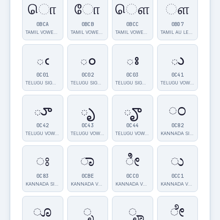
ொ
ோ
ௌ
ௗ
0BCA
0BCB
0BCC
0BD7
TAMIL VOWEL S…
TAMIL VOWEL S…
TAMIL VOWEL S…
TAMIL AU LENG…
ఁ
ం
ః
ు
0C01
0C02
0C03
0C41
TELUGU SIGN C…
TELUGU SIGN A…
TELUGU SIGN V…
TELUGU VOWEL …
ూ
ృ
ౄ
ಂ
0C42
0C43
0C44
0C82
TELUGU VOWEL …
TELUGU VOWEL …
TELUGU VOWEL …
KANNADA SIGN …
ಃ
ಾ
ೀ
ು
0C83
0CBE
0CC0
0CC1
KANNADA SIGN …
KANNADA VOWEL…
KANNADA VOWEL…
KANNADA VOWEL…
ೂ
ೃ
ೄ
ೇ