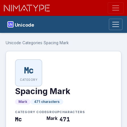
NIMATYPE
Unicode
Unicode
›
Categories
›
Spacing Mark
Mc
CATEGORY
Spacing Mark
Mark
471 characters
CATEGORY CODE
GROUP
CHARACTERS
Mc
Mark
471