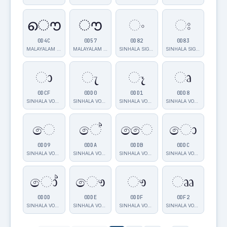
ൌ
ൗ
ං
ඃ
0D4C
0D57
0D82
0D83
MALAYALAM VOW…
MALAYALAM AU …
SINHALA SIGN …
SINHALA SIGN …
ා
ැ
ෑ
ෘ
0DCF
0DD0
0DD1
0DD8
SINHALA VOWEL…
SINHALA VOWEL…
SINHALA VOWEL…
SINHALA VOWEL…
ෙ
ේ
ෛ
ො
0DD9
0DDA
0DDB
0DDC
SINHALA VOWEL…
SINHALA VOWEL…
SINHALA VOWEL…
SINHALA VOWEL…
ෝ
ෞ
ෟ
ෲ
0DDD
0DDE
0DDF
0DF2
SINHALA VOWEL…
SINHALA VOWEL…
SINHALA VOWEL…
SINHALA VOWEL…