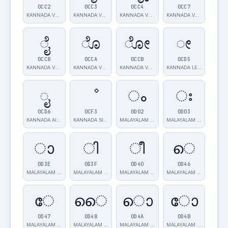
0CC2
0CC3
0CC4
0CC7
KANNADA VOWEL…
KANNADA VOWEL…
KANNADA VOWEL…
KANNADA VOWEL…
ೈ
ೊ
ೋ
ೕ
0CC8
0CCA
0CCB
0CD5
KANNADA VOWEL…
KANNADA VOWEL…
KANNADA VOWEL…
KANNADA LENGT…
ೖ
ೳ
ം
ഃ
0CD6
0CF3
0D02
0D03
KANNADA AI LE…
KANNADA SIGN …
MALAYALAM SIG…
MALAYALAM SIG…
ാ
ി
ീ
െ
0D3E
0D3F
0D40
0D46
MALAYALAM VOW…
MALAYALAM VOW…
MALAYALAM VOW…
MALAYALAM VOW…
േ
ൈ
ൊ
ോ
0D47
0D48
0D4A
0D4B
MALAYALAM VOW…
MALAYALAM VOW…
MALAYALAM VOW…
MALAYALAM VOW…