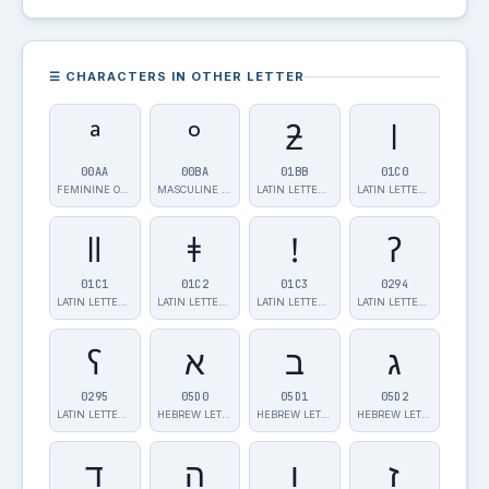
☰ CHARACTERS IN OTHER LETTER
ª
º
ƻ
ǀ
00AA
00BA
01BB
01C0
FEMININE ORDI…
MASCULINE ORD…
LATIN LETTER …
LATIN LETTER …
ǁ
ǂ
ǃ
ʔ
01C1
01C2
01C3
0294
LATIN LETTER …
LATIN LETTER …
LATIN LETTER …
LATIN LETTER …
ʕ
א
ב
ג
0295
05D0
05D1
05D2
LATIN LETTER …
HEBREW LETTER…
HEBREW LETTER…
HEBREW LETTER…
ז
ו
ה
ד